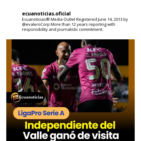
ecuanoticias.oficial
Ecuanoticias® Media Outlet
Registered June 14, 2013 by
@evaleroCorp
More than 12 years reporting with
responsibility and journalistic commitment.