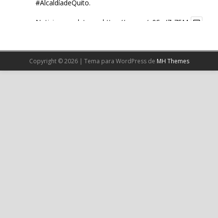
#AlcaldíadeQuito
.
Noticia completa en:
https://wp.me/p9SwIZ-75M
1
X
Copyright © 2026 | Tema para WordPress de
MH Themes
Cargar más