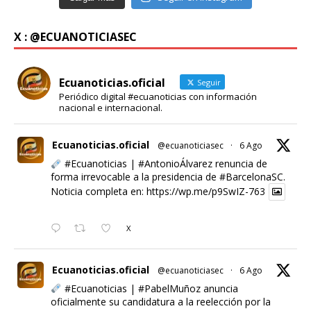
X : @ECUANOTICIASEC
Ecuanoticias.oficial
Seguir
Periódico digital #ecuanoticias con información
nacional e internacional.
Ecuanoticias.oficial
@ecuanoticiasec
·
6 Ago
#Ecuanoticias
|
#AntonioÁlvarez
renuncia de
forma irrevocable a la presidencia de
#BarcelonaSC
.
Noticia completa en:
https://wp.me/p9SwIZ-763
X
Ecuanoticias.oficial
@ecuanoticiasec
·
6 Ago
#Ecuanoticias
|
#PabelMuñoz
anuncia
oficialmente su candidatura a la reelección por la