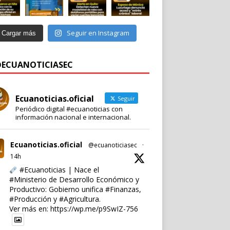
Seguir en Instagram
Cargar más
 @ECUANOTICIASEC
Ecuanoticias.oficial
Seguir
Periódico digital #ecuanoticias con
información nacional e internacional.
Ecuanoticias.oficial
@ecuanoticiasec
·
14h
#Ecuanoticias
| Nace el
#Ministerio
de Desarrollo Económico y
Productivo: Gobierno unifica
#Finanzas
,
#Producción
y
#Agricultura
.
Ver más en:
https://wp.me/p9SwIZ-756