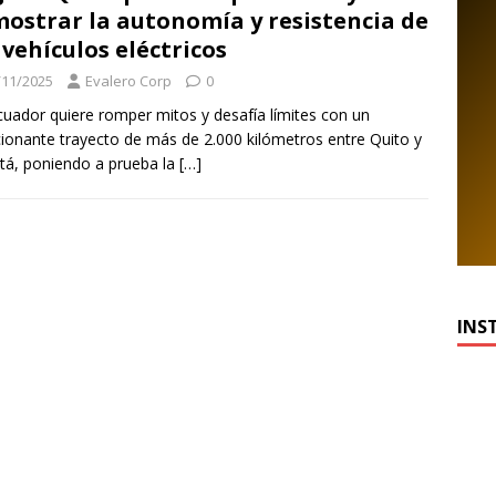
ostrar la autonomía y resistencia de
 vehículos eléctricos
/11/2025
Evalero Corp
0
cuador quiere romper mitos y desafía límites con un
onante trayecto de más de 2.000 kilómetros entre Quito y
á, poniendo a prueba la
[…]
INS