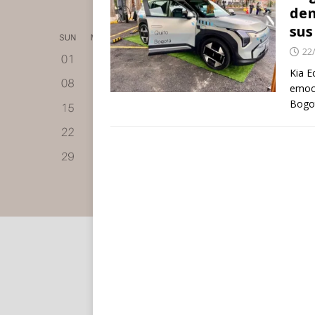
dem
sus
22
Kia E
emoci
Bogot