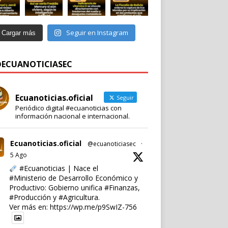
Seguir en Instagram
Cargar más
 @ECUANOTICIASEC
Ecuanoticias.oficial
Seguir
Periódico digital #ecuanoticias con
información nacional e internacional.
Ecuanoticias.oficial
@ecuanoticiasec
·
5 Ago
#Ecuanoticias
| Nace el
#Ministerio
de Desarrollo Económico y
Productivo: Gobierno unifica
#Finanzas
,
#Producción
y
#Agricultura
.
Ver más en:
https://wp.me/p9SwIZ-756