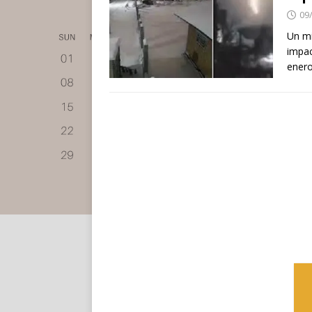
09
Un mi
impac
enero