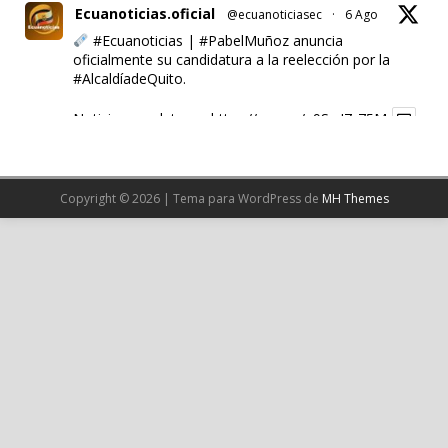
Ecuanoticias.oficial
@ecuanoticiasec
·
6 Ago
#Ecuanoticias
|
#PabelMuñoz
anuncia
oficialmente su candidatura a la reelección por la
#AlcaldíadeQuito
.
Noticia completa en:
https://wp.me/p9SwIZ-75M
1
X
Copyright © 2026 | Tema para WordPress de
MH Themes
Cargar más