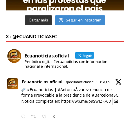
Seguir en Instagram
Cargar más
X : @ECUANOTICIASEC
Ecuanoticias.oficial
Seguir
Periódico digital #ecuanoticias con información
nacional e internacional.
Ecuanoticias.oficial
@ecuanoticiasec
·
6 Ago
#Ecuanoticias
|
#AntonioÁlvarez
renuncia de
forma irrevocable a la presidencia de
#BarcelonaSC
.
Noticia completa en:
https://wp.me/p9SwIZ-763
X