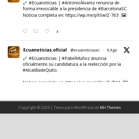
#Ecuanoticias
|
#AntonioÁlvarez
renuncia de
forma irrevocable a la presidencia de
#BarcelonaSC
.
Noticia completa en:
https://wp.me/p9SwIZ-763
X
Ecuanoticias.oficial
@ecuanoticiasec
·
6 Ago
#Ecuanoticias
|
#PabelMuñoz
anuncia
oficialmente su candidatura a la reelección por la
#AlcaldíadeQuito
.
Noticia completa en:
https://wp.me/p9SwIZ-75M
1
X
Copyright © 2026 | Tema para WordPress de
MH Themes
Cargar más