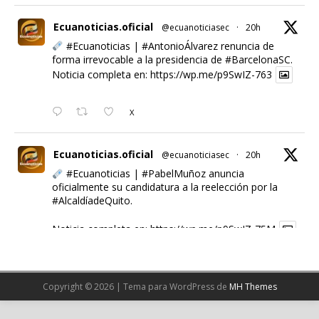
Ecuanoticias.oficial
@ecuanoticiasec
·
20h
#Ecuanoticias
|
#AntonioÁlvarez
renuncia de
forma irrevocable a la presidencia de
#BarcelonaSC
.
Noticia completa en:
https://wp.me/p9SwIZ-763
X
Ecuanoticias.oficial
@ecuanoticiasec
·
20h
#Ecuanoticias
|
#PabelMuñoz
anuncia
oficialmente su candidatura a la reelección por la
#AlcaldíadeQuito
.
Noticia completa en:
https://wp.me/p9SwIZ-75M
1
X
Copyright © 2026 | Tema para WordPress de
MH Themes
Cargar más