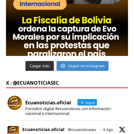
Seguir en Instagram
Cargar más
X : @ECUANOTICIASEC
Ecuanoticias.oficial
Seguir
Periódico digital #ecuanoticias con información
nacional e internacional.
Ecuanoticias.oficial
@ecuanoticiasec
·
6 Ago