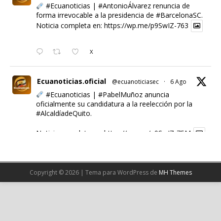
#Ecuanoticias
|
#AntonioÁlvarez
renuncia de
forma irrevocable a la presidencia de
#BarcelonaSC
.
Noticia completa en:
https://wp.me/p9SwIZ-763
X
Ecuanoticias.oficial
@ecuanoticiasec
·
6 Ago
#Ecuanoticias
|
#PabelMuñoz
anuncia
oficialmente su candidatura a la reelección por la
#AlcaldíadeQuito
.
Noticia completa en:
https://wp.me/p9SwIZ-75M
1
X
Copyright © 2026 | Tema para WordPress de
MH Themes
Cargar más