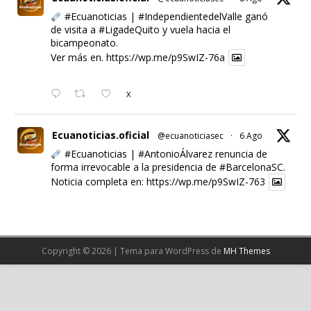
#Ecuanoticias
|
#IndependientedelValle
ganó
de visita a
#LigadeQuito
y vuela hacia el
bicampeonato.
Ver más en.
https://wp.me/p9SwIZ-76a
X
Ecuanoticias.oficial
@ecuanoticiasec
·
6 Ago
#Ecuanoticias
|
#AntonioÁlvarez
renuncia de
forma irrevocable a la presidencia de
#BarcelonaSC
.
Noticia completa en:
https://wp.me/p9SwIZ-763
X
Cargar más
Copyright © 2026 | Tema para WordPress de
MH Themes