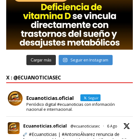
Seguir en Instagram
Cargar más
X : @ECUANOTICIASEC
Ecuanoticias.oficial
Seguir
Periódico digital #ecuanoticias con información
nacional e internacional.
Ecuanoticias.oficial
@ecuanoticiasec
·
6 Ago
#Ecuanoticias
|
#AntonioÁlvarez
renuncia de