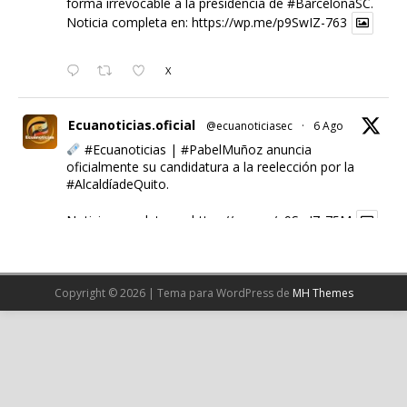
forma irrevocable a la presidencia de
#BarcelonaSC
.
Noticia completa en:
https://wp.me/p9SwIZ-763
X
Ecuanoticias.oficial
@ecuanoticiasec
·
6 Ago
#Ecuanoticias
|
#PabelMuñoz
anuncia
oficialmente su candidatura a la reelección por la
#AlcaldíadeQuito
.
Noticia completa en:
https://wp.me/p9SwIZ-75M
1
X
Copyright © 2026 | Tema para WordPress de
MH Themes
Cargar más