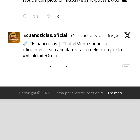
Noticia completa en:
https://wp.me/p9SwIZ-763
X
Ecuanoticias.oficial
@ecuanoticiasec
·
6 Ago
#Ecuanoticias
|
#PabelMuñoz
anuncia
oficialmente su candidatura a la reelección por la
#AlcaldíadeQuito
.
Noticia completa en:
https://wp.me/p9SwIZ-75M
1
X
Copyright © 2026 | Tema para WordPress de
MH Themes
Cargar más