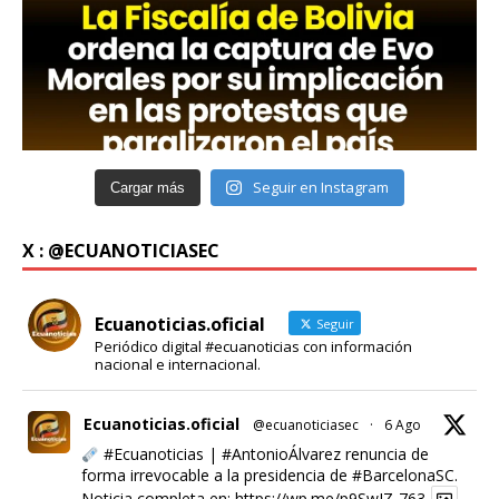
Seguir en Instagram
Cargar más
X : @ECUANOTICIASEC
Ecuanoticias.oficial
Seguir
Periódico digital #ecuanoticias con información
nacional e internacional.
Ecuanoticias.oficial
@ecuanoticiasec
·
6 Ago
#Ecuanoticias
|
#AntonioÁlvarez
renuncia de
forma irrevocable a la presidencia de
#BarcelonaSC
.