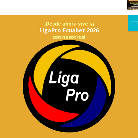
ioritarios:
¡Desde ahora vive la
LigaPro Ecuabet 2026
ntinua
con nosotros!
X :
inua, certificaciones, talleres y diplomados dirigidos a
ivo. Además, se desarrollarán capacitaciones internas
d, seguridad, liderazgo y gestión por procesos.
n salud
 investigación aplicada, desarrollo de modelos
ologías sanitarias y generación de conocimiento conjunto.
 la eficiencia operativa y la experiencia del paciente.
el entorno
as de salud y gestión acceder a prácticas preprofesionales,
 de aprendizaje por competencias, con acompañamiento de
d.