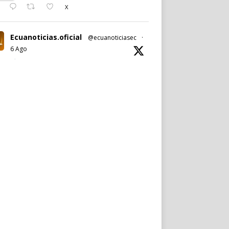
X
Ecuanoticias.oficial
@ecuanoticiasec
·
6 Ago
#Ecuanoticias
|
#PabelMuñoz
anuncia oficialmente su candidatura a la
reelección por la
#AlcaldíadeQuito
.
Noticia completa en:
https://wp.me/p9SwIZ-75M
1
X
Cargar más