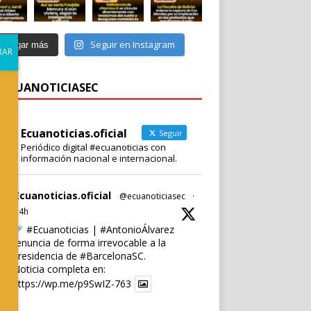
Seguir en Instagram
Cargar más
 @ECUANOTICIASEC
Ecuanoticias.oficial
Seguir
Periódico digital #ecuanoticias con
información nacional e internacional.
Ecuanoticias.oficial
@ecuanoticiasec
·
24h
#Ecuanoticias
|
#AntonioÁlvarez
renuncia de forma irrevocable a la
presidencia de
#BarcelonaSC
.
Noticia completa en:
https://wp.me/p9SwIZ-763