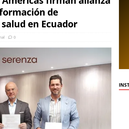
 Américas firman alianza
 formación de
a salud en Ecuador
ial
0
INS