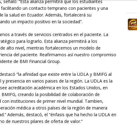
A, señaló: “Esta alianza permitirá que los estudiantes
, facilitando un contacto temprano con pacientes y una
e la salud en Ecuador. Además, fortalecerá su
rando un impacto positivo en la sociedad”.
nos a través de servicios centrados en el paciente. La
atégico para lograrlo. Esta alianza permitirá a los
 de alto nivel, mientras fortalecemos un modelo de
eriencia del paciente. Reafirmamos así nuestro compromiso
idente de BMI Financial Group.
estacó “la afinidad que existe entre la UDLA y BMIFG al
l y presencia en varios paises de la región. La UDLA es la
osee acreditación académica en los Estados Unidos, en
 BMIFG, creando la posibilidad de colaboración de
d con instituciones de primer nivel mundial. Tambien,
peración médica a otros países de la región de manera
dad.” Además, destacó, el “énfasis que ha hecho la UDLA en
o de nuestros pilares de oferta de valor.”