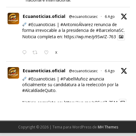
Ecuanoticias.oficial
@ecuanoticiasec
·
6 Ago
#Ecuanoticias
|
#AntonioÁlvarez
renuncia de
forma irrevocable a la presidencia de
#BarcelonaSC
.
Noticia completa en:
https://wp.me/p9SwIZ-763
X
Ecuanoticias.oficial
@ecuanoticiasec
·
6 Ago
#Ecuanoticias
|
#PabelMuñoz
anuncia
oficialmente su candidatura a la reelección por la
#AlcaldíadeQuito
.
Noticia completa en:
https://wp.me/p9SwIZ-75M
1
X
Copyright © 2026 | Tema para WordPress de
MH Themes
Cargar más