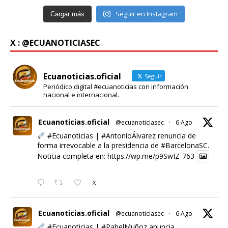
Seguir en Instagram
Cargar más
X : @ECUANOTICIASEC
Ecuanoticias.oficial
Seguir
Periódico digital #ecuanoticias con información
nacional e internacional.
Ecuanoticias.oficial
@ecuanoticiasec
·
6 Ago
#Ecuanoticias
|
#AntonioÁlvarez
renuncia de
forma irrevocable a la presidencia de
#BarcelonaSC
.
Noticia completa en:
https://wp.me/p9SwIZ-763
X
Ecuanoticias.oficial
@ecuanoticiasec
·
6 Ago
#Ecuanoticias
|
#PabelMuñoz
anuncia