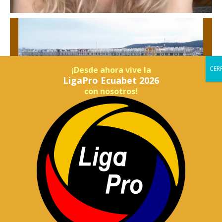
¡Desde ahora vive la
LigaPro Ecuabet 2026
con nosotros!