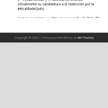
oficialmente su candidatura a la reelección por la
#AlcaldíadeQuito
.
Noticia completa en:
https://wp.me/p9SwIZ-75M
1
X
Copyright © 2026 | Tema para WordPress de
MH Themes
Cargar más