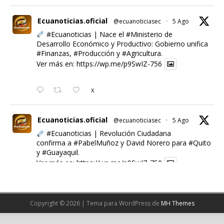
Ecuanoticias.oficial
@ecuanoticiasec
·
5 Ago
#Ecuanoticias
| Nace el
#Ministerio
de
Desarrollo Económico y Productivo: Gobierno unifica
#Finanzas
,
#Producción
y
#Agricultura
.
Ver más en:
https://wp.me/p9SwIZ-756
X
Ecuanoticias.oficial
@ecuanoticiasec
·
5 Ago
#Ecuanoticias
| Revolución Ciudadana
confirma a
#PabelMuñoz
y David Norero para
#Quito
y
#Guayaquil
.
Ver más en:
https://wp.me/p9SwIZ-750
X
Copyright © 2026 | Tema para WordPress de
MH Themes
Cargar más