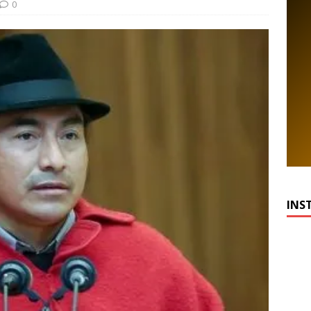
0
INS