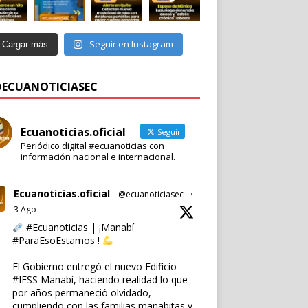
Seguir en Instagram
Cargar más
 @ECUANOTICIASEC
Ecuanoticias.oficial
Seguir
Periódico digital #ecuanoticias con
información nacional e internacional.
Ecuanoticias.oficial
@ecuanoticiasec
·
3 Ago
#Ecuanoticias
| ¡Manabí
#ParaEsoEstamos
!
El Gobierno entregó el nuevo Edificio
#IESS
Manabí, haciendo realidad lo que
por años permaneció olvidado,
cumpliendo con las familias manabitas y