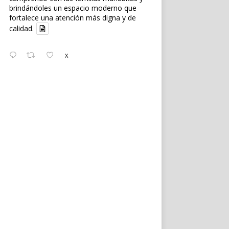
brindándoles un espacio moderno que
fortalece una atención más digna y de
calidad.
X
Ecuanoticias.oficial
@ecuanoticiasec
·
3 Ago
#Ecuanoticias
|
#Fiscalía
solicita
pena máxima de seis años y nueve
meses de prisión para
#AquilesAlvarez
en el caso '#TripleA'.
Leer más en:
https://wp.me/p9SwIZ-74r
X
Cargar más