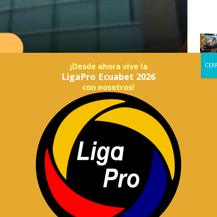
¡Desde ahora vive la
LigaPro Ecuabet 2026
con nosotros!
 18 provincias del Ecuador. Guayas y Pichincha están
incluidas.
oría General del Estado anunció el desarrollo de 59 acciones
Descentralizados del Ecuador, (GAD).
re enero de 2020 y marzo de 2026.
e procesos de contratación pública a gestión del talento