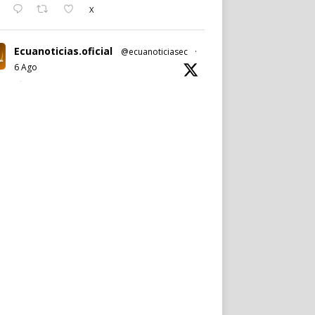
X
Ecuanoticias.oficial
@ecuanoticiasec
·
6 Ago
#Ecuanoticias
|
#PabelMuñoz
anuncia oficialmente su candidatura a la
reelección por la
#AlcaldíadeQuito
.
Noticia completa en:
https://wp.me/p9SwIZ-75M
1
X
Cargar más