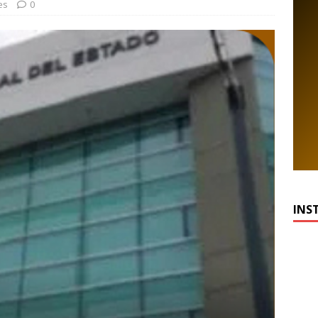
es
0
INS