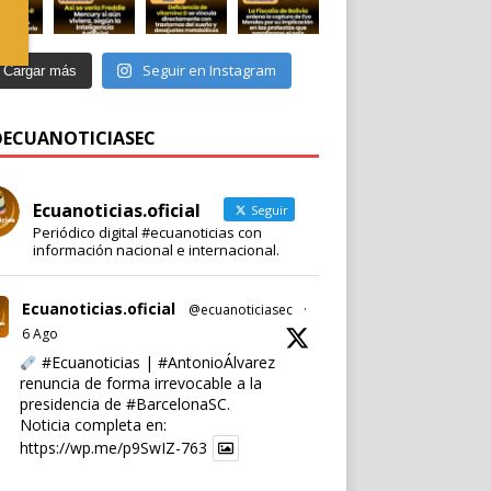
Seguir en Instagram
Cargar más
 @ECUANOTICIASEC
Ecuanoticias.oficial
Seguir
Periódico digital #ecuanoticias con
información nacional e internacional.
Ecuanoticias.oficial
@ecuanoticiasec
·
6 Ago
#Ecuanoticias
|
#AntonioÁlvarez
renuncia de forma irrevocable a la
presidencia de
#BarcelonaSC
.
Noticia completa en:
https://wp.me/p9SwIZ-763