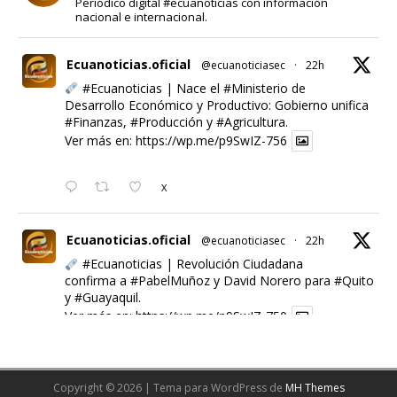
Periódico digital #ecuanoticias con información
nacional e internacional.
Ecuanoticias.oficial
@ecuanoticiasec
·
22h
#Ecuanoticias
| Nace el
#Ministerio
de
Desarrollo Económico y Productivo: Gobierno unifica
#Finanzas
,
#Producción
y
#Agricultura
.
Ver más en:
https://wp.me/p9SwIZ-756
X
Ecuanoticias.oficial
@ecuanoticiasec
·
22h
#Ecuanoticias
| Revolución Ciudadana
confirma a
#PabelMuñoz
y David Norero para
#Quito
y
#Guayaquil
.
Ver más en:
https://wp.me/p9SwIZ-750
X
Copyright © 2026 | Tema para WordPress de
MH Themes