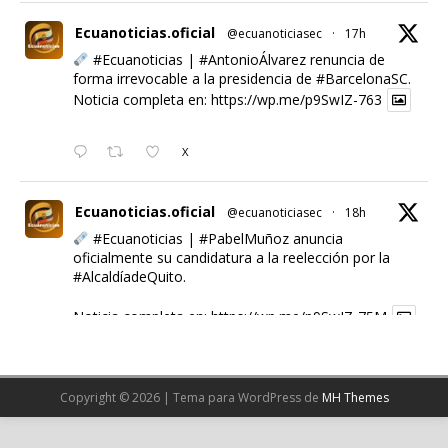
Ecuanoticias.oficial
@ecuanoticiasec
·
17h
#Ecuanoticias
|
#AntonioÁlvarez
renuncia de
forma irrevocable a la presidencia de
#BarcelonaSC
.
Noticia completa en:
https://wp.me/p9SwIZ-763
X
Ecuanoticias.oficial
@ecuanoticiasec
·
18h
#Ecuanoticias
|
#PabelMuñoz
anuncia
oficialmente su candidatura a la reelección por la
#AlcaldíadeQuito
.
Noticia completa en:
https://wp.me/p9SwIZ-75M
1
X
Copyright © 2026 | Tema para WordPress de
MH Themes
Cargar más