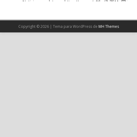
Noticia completa en:
https://wp.me/p9SwIZ-75M
1
X
Copyright © 2026 | Tema para WordPress de
MH Themes
Cargar más