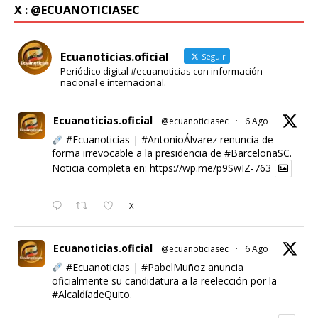
X : @ECUANOTICIASEC
Ecuanoticias.oficial
Seguir
Periódico digital #ecuanoticias con información
nacional e internacional.
Ecuanoticias.oficial
@ecuanoticiasec
·
6 Ago
#Ecuanoticias
|
#AntonioÁlvarez
renuncia de
forma irrevocable a la presidencia de
#BarcelonaSC
.
Noticia completa en:
https://wp.me/p9SwIZ-763
X
Ecuanoticias.oficial
@ecuanoticiasec
·
6 Ago
#Ecuanoticias
|
#PabelMuñoz
anuncia
oficialmente su candidatura a la reelección por la
#AlcaldíadeQuito
.