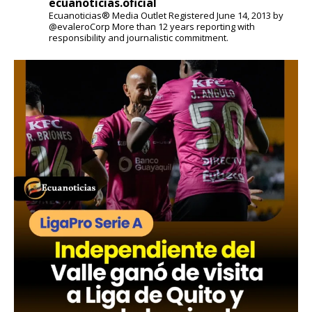
ecuanoticias.oficial
Ecuanoticias® Media Outlet
Registered June 14, 2013 by
@evaleroCorp
More than 12 years reporting with
responsibility and journalistic commitment.