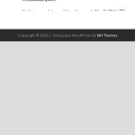
Noticia completa en:
https://wp.me/p9SwIZ-75M
1
X
Copyright © 2026 | Tema para WordPress de
MH Themes
Cargar más