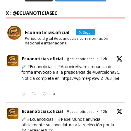
X : @ECUANOTICIASEC
Ecuanoticias.oficial
Seguir
Periódico digital #ecuanoticias con información
nacional e internacional.
Ecuanoticias.oficial
@ecuanoticiasec
·
12h
#Ecuanoticias
|
#AntonioÁlvarez
renuncia de
forma irrevocable a la presidencia de
#BarcelonaSC
.
Noticia completa en:
https://wp.me/p9SwIZ-763
X
Ecuanoticias.oficial
@ecuanoticiasec
·
12h
#Ecuanoticias
|
#PabelMuñoz
anuncia
oficialmente su candidatura a la reelección por la
#AlcaldíadeQuito
.