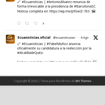
#Ecuanoticias
|
#AntonioÁlvarez
renuncia de
forma irrevocable a la presidencia de
#BarcelonaSC
.
Noticia completa en:
https://wp.me/p9SwIZ-763
X
Ecuanoticias.oficial
@ecuanoticiasec
·
6 Ago
#Ecuanoticias
|
#PabelMuñoz
anuncia
oficialmente su candidatura a la reelección por la
#AlcaldíadeQuito
.
Noticia completa en:
https://wp.me/p9SwIZ-75M
1
X
Copyright © 2026 | Tema para WordPress de
MH Themes
Cargar más