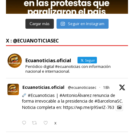
Seguir en Instagram
Cargar más
X : @ECUANOTICIASEC
Ecuanoticias.oficial
Seguir
Periódico digital #ecuanoticias con información
nacional e internacional.
Ecuanoticias.oficial
@ecuanoticiasec
·
18h
#Ecuanoticias
|
#AntonioÁlvarez
renuncia de
forma irrevocable a la presidencia de
#BarcelonaSC
.
Noticia completa en:
https://wp.me/p9SwIZ-763
X