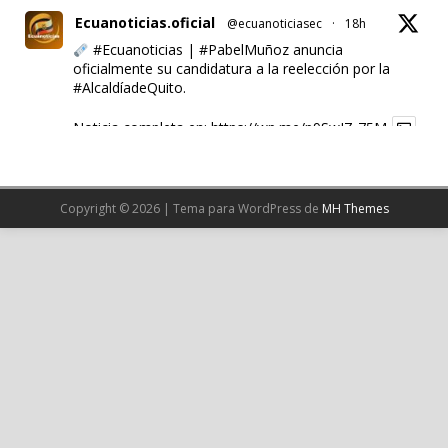
Ecuanoticias.oficial
@ecuanoticiasec
·
18h
#Ecuanoticias
|
#PabelMuñoz
anuncia
oficialmente su candidatura a la reelección por la
#AlcaldíadeQuito
.
Noticia completa en:
https://wp.me/p9SwIZ-75M
1
X
Copyright © 2026 | Tema para WordPress de
MH Themes
Cargar más