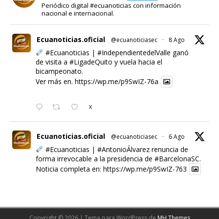
Periódico digital #ecuanoticias con información
nacional e internacional.
Ecuanoticias.oficial
@ecuanoticiasec
·
8 Ago
#Ecuanoticias
|
#IndependientedelValle
ganó
de visita a
#LigadeQuito
y vuela hacia el
bicampeonato.
Ver más en.
https://wp.me/p9SwIZ-76a
X
Ecuanoticias.oficial
@ecuanoticiasec
·
6 Ago
#Ecuanoticias
|
#AntonioÁlvarez
renuncia de
forma irrevocable a la presidencia de
#BarcelonaSC
.
Noticia completa en:
https://wp.me/p9SwIZ-763
X
Cargar más
Copyright © 2026 | Tema para WordPress de
MH Themes