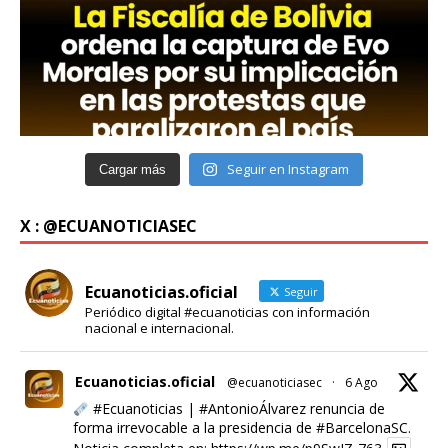
Seguir en Instagram
Cargar más
X : @ECUANOTICIASEC
Ecuanoticias.oficial
Seguir
Periódico digital #ecuanoticias con información
nacional e internacional.
Ecuanoticias.oficial
@ecuanoticiasec
·
6 Ago
#Ecuanoticias
|
#AntonioÁlvarez
renuncia de
forma irrevocable a la presidencia de
#BarcelonaSC
.