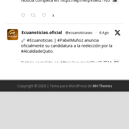
Noticia completa en:
https://wp.me/p9SwIZ-763
X
Ecuanoticias.oficial
@ecuanoticiasec
·
6 Ago
#Ecuanoticias
|
#PabelMuñoz
anuncia
oficialmente su candidatura a la reelección por la
#AlcaldíadeQuito
.
Noticia completa en:
https://wp.me/p9SwIZ-75M
1
X
Copyright © 2026 | Tema para WordPress de
MH Themes
Cargar más