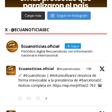
Seguir en Instagram
Cargar más
X : @ECUANOTICIASEC
Ecuanoticias.oficial
Seguir
Periódico digital #ecuanoticias con información
nacional e internacional.
Ecuanoticias.oficial
@ecuanoticiasec
·
19h
#Ecuanoticias
|
#AntonioÁlvarez
renuncia de
forma irrevocable a la presidencia de
#BarcelonaSC
.
Noticia completa en:
https://wp.me/p9SwIZ-763
X