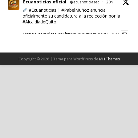
Ecuanoticias.oficial
@ecuanoticiasec
·
20h
#Ecuanoticias
|
#PabelMuñoz
anuncia
oficialmente su candidatura a la reelección por la
#AlcaldíadeQuito
.
Noticia completa en:
https://wp.me/p9SwIZ-75M
1
X
Copyright © 2026 | Tema para WordPress de
MH Themes
Cargar más