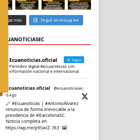
Seguir en Instagram
Cargar más
 @ECUANOTICIASEC
Ecuanoticias.oficial
Seguir
Periódico digital #ecuanoticias con
información nacional e internacional.
Ecuanoticias.oficial
@ecuanoticiasec
·
6 Ago
#Ecuanoticias
|
#AntonioÁlvarez
renuncia de forma irrevocable a la
presidencia de
#BarcelonaSC
.
Noticia completa en:
https://wp.me/p9SwIZ-763