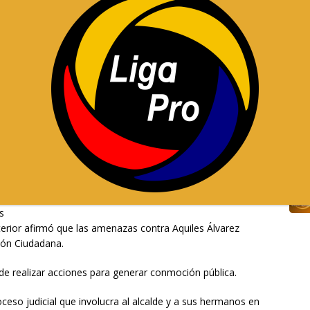
sido explicado públicamente en un primer momento.
eger sus vidas
rzo que el alcalde de Guayaquil estaría “más seguro” en la
X :
dicó que la medida respondió a alertas de seguridad.
, señaló Reimberg durante un evento en Nueva Prosperina,
ecibieron advertencias sobre posibles atentados contra los
s
nterior afirmó que las amenazas contra Aquiles Álvarez
ión Ciudadana.
 de realizar acciones para generar conmoción pública.
ceso judicial que involucra al alcalde y a sus hermanos en