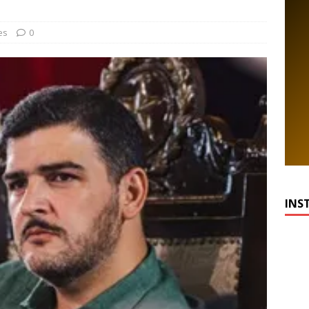
es
0
INS