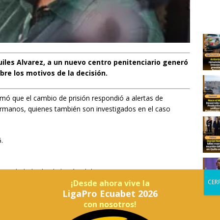
quiles Alvarez, a un nuevo centro penitenciario generó
bre los motivos de la decisión.
irmó que el cambio de prisión respondió a alertas de
hermanos, quienes también son investigados en el caso
.
ue trasladado desde la cárcel de Latacunga, mientras que sus
¡Desde ahora vive la
, que se encontraban detenidos en la cárcel de Turi, en
LigaPro Ecuabet 2026
 Privación de Libertad El Encuentro, ubicado en la
con nosotros!