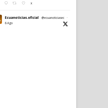
X
Ecuanoticias.oficial
@ecuanoticiasec
·
6 Ago
#Ecuanoticias
|
#PabelMuñoz
anuncia oficialmente su candidatura a la
reelección por la
#AlcaldíadeQuito
.
Noticia completa en:
https://wp.me/p9SwIZ-75M
1
X
Cargar más