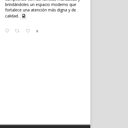
brindándoles un espacio moderno que
fortalece una atención más digna y de
calidad.
X
Ecuanoticias.oficial
@ecuanoticiasec
·
3 Ago
#Ecuanoticias
|
#Fiscalía
solicita
pena máxima de seis años y nueve
meses de prisión para
#AquilesAlvarez
en el caso '#TripleA'.
Leer más en:
https://wp.me/p9SwIZ-74r
X
Cargar más