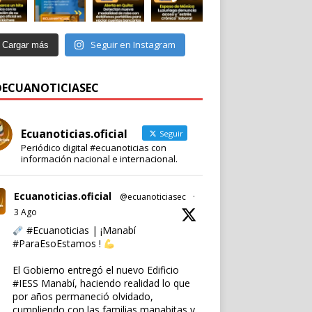
Seguir en Instagram
Cargar más
 @ECUANOTICIASEC
Ecuanoticias.oficial
Seguir
Periódico digital #ecuanoticias con
información nacional e internacional.
Ecuanoticias.oficial
@ecuanoticiasec
·
3 Ago
#Ecuanoticias
| ¡Manabí
#ParaEsoEstamos
!
El Gobierno entregó el nuevo Edificio
#IESS
Manabí, haciendo realidad lo que
por años permaneció olvidado,
cumpliendo con las familias manabitas y