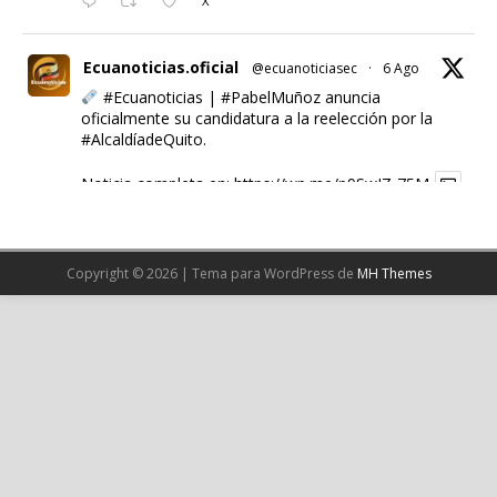
X
Ecuanoticias.oficial
@ecuanoticiasec
·
6 Ago
#Ecuanoticias
|
#PabelMuñoz
anuncia
oficialmente su candidatura a la reelección por la
#AlcaldíadeQuito
.
Noticia completa en:
https://wp.me/p9SwIZ-75M
1
X
Copyright © 2026 | Tema para WordPress de
MH Themes
Cargar más