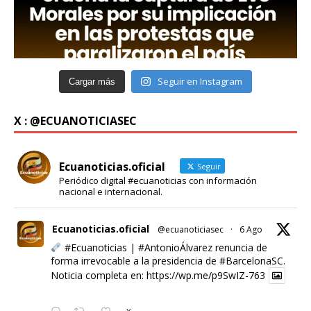
Seguir en Instagram
Cargar más
X : @ECUANOTICIASEC
Ecuanoticias.oficial
Seguir
Periódico digital #ecuanoticias con información
nacional e internacional.
Ecuanoticias.oficial
@ecuanoticiasec
·
6 Ago
#Ecuanoticias
|
#AntonioÁlvarez
renuncia de
forma irrevocable a la presidencia de
#BarcelonaSC
.
Noticia completa en:
https://wp.me/p9SwIZ-763