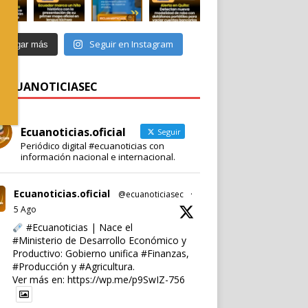
Seguir en Instagram
Cargar más
 @ECUANOTICIASEC
Ecuanoticias.oficial
Seguir
Periódico digital #ecuanoticias con
información nacional e internacional.
Ecuanoticias.oficial
@ecuanoticiasec
·
5 Ago
#Ecuanoticias
| Nace el
#Ministerio
de Desarrollo Económico y
Productivo: Gobierno unifica
#Finanzas
,
#Producción
y
#Agricultura
.
Ver más en:
https://wp.me/p9SwIZ-756