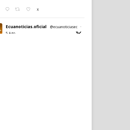
X
Ecuanoticias.oficial
@ecuanoticiasec
·
5 Ago
#Ecuanoticias
| Revolución
Ciudadana confirma a
#PabelMuñoz
y
David Norero para
#Quito
y
#Guayaquil
.
Ver más en:
https://wp.me/p9SwIZ-750
X
Cargar más