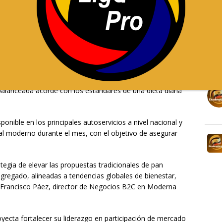
aminoácidos, aportando proteínas vegetales que contribuyen
paración de tejidos y el adecuado funcionamiento
or nutricional con proteínas, ácidos grasos insaturados,
 esenciales.
roteína, la compañía apunta a mantener el equilibrio entre
X :
vando la suavidad, estructura y sabor característico del pan
uipo interno de Investigación & Desarrollo junto con
balanceada acorde con los estándares de una dieta diaria
onible en los principales autoservicios a nivel nacional y
al moderno durante el mes, con el objetivo de asegurar
tegia de elevar las propuestas tradicionales de pan
regado, alineadas a tendencias globales de bienestar,
n Francisco Páez, director de Negocios B2C en Moderna
ecta fortalecer su liderazgo en participación de mercado