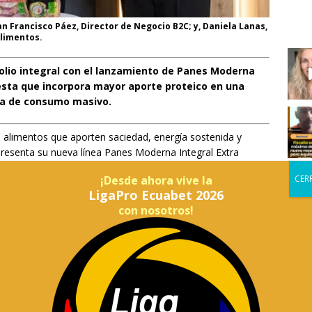
an Francisco Páez, Director de Negocio B2C; y, Daniela Lanas,
limentos.
lio integral con el lanzamiento de Panes Moderna
esta que incorpora mayor aporte proteico en una
ía de consumo masivo.
a alimentos que aporten saciedad, energía sostenida y
resenta su nueva línea Panes Moderna Integral Extra
idor que hoy valora la proteína como un nutriente de
¡Desde ahora vive la
a estilos de vida activos y conscientes.
LigaPro Ecuabet 2026
con nosotros!
buto exclusivo del deporte y pasó a formar parte de la
tar. Nuestro reto fue incorporarla en una categoría tan
cia”, señala Daniela Lanas, gerente Senior Negocio Bakery de
ión proteica proveniente de ingredientes como arroz,
, así como semillas de linaza y girasol. La combinación de