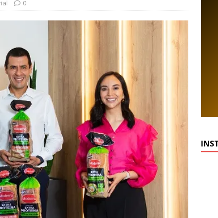
ial
0
INS