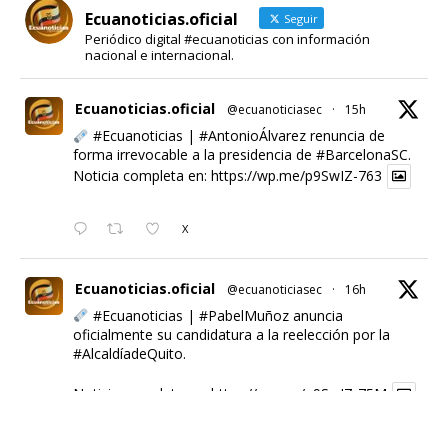
Ecuanoticias.oficial
Seguir
Periódico digital #ecuanoticias con información
nacional e internacional.
Ecuanoticias.oficial
@ecuanoticiasec
·
15h
#Ecuanoticias
|
#AntonioÁlvarez
renuncia de
forma irrevocable a la presidencia de
#BarcelonaSC
.
Noticia completa en:
https://wp.me/p9SwIZ-763
X
Ecuanoticias.oficial
@ecuanoticiasec
·
16h
#Ecuanoticias
|
#PabelMuñoz
anuncia
oficialmente su candidatura a la reelección por la
#AlcaldíadeQuito
.
Noticia completa en:
https://wp.me/p9SwIZ-75M
1
X