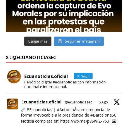
Seguir en Instagram
Cargar más
X : @ECUANOTICIASEC
Ecuanoticias.oficial
Seguir
Periódico digital #ecuanoticias con información
nacional e internacional.
Ecuanoticias.oficial
@ecuanoticiasec
·
6 Ago
#Ecuanoticias
|
#AntonioÁlvarez
renuncia de
forma irrevocable a la presidencia de
#BarcelonaSC
.
Noticia completa en:
https://wp.me/p9SwIZ-763