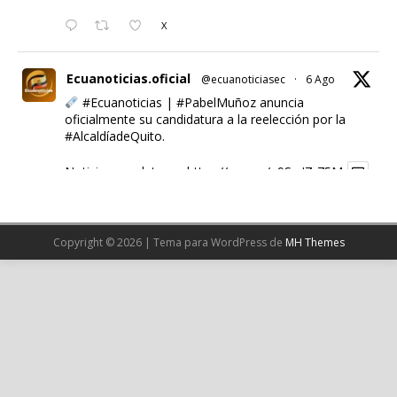
X
Ecuanoticias.oficial
@ecuanoticiasec
·
6 Ago
#Ecuanoticias
|
#PabelMuñoz
anuncia
oficialmente su candidatura a la reelección por la
#AlcaldíadeQuito
.
Noticia completa en:
https://wp.me/p9SwIZ-75M
1
X
Copyright © 2026 | Tema para WordPress de
MH Themes
Cargar más