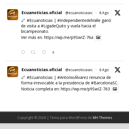
Ecuanoticias.oficial
@ecuanoticiasec
·
8 Ago
#Ecuanoticias
|
#IndependientedelValle
ganó
de visita a
#LigadeQuito
y vuela hacia el
bicampeonato.
Ver más en.
https://wp.me/p9SwIZ-76a
X
Ecuanoticias.oficial
@ecuanoticiasec
·
6 Ago
#Ecuanoticias
|
#AntonioÁlvarez
renuncia de
forma irrevocable a la presidencia de
#BarcelonaSC
.
Noticia completa en:
https://wp.me/p9SwIZ-763
X
Cargar más
Copyright © 2026 | Tema para WordPress de
MH Themes