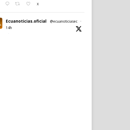
X
Ecuanoticias.oficial
@ecuanoticiasec
·
14h
#Ecuanoticias
|
#PabelMuñoz
anuncia oficialmente su candidatura a la
reelección por la
#AlcaldíadeQuito
.
Noticia completa en:
https://wp.me/p9SwIZ-75M
1
X
Cargar más