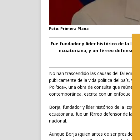
Foto: Primera Plana
Fue fundador y líder histórico de la Iz
ecuatoriana, y un férreo defensor d
sob
No han trascendido las causas del fallecimie
públicamente de la vida política del país, y s
Política», una obra de consulta que reúne y ex
contemporánea, escrita con un enfoque acad
Borja, fundador y líder histórico de la Izqui
ecuatoriana, fue un férreo defensor de la int
nacional.
Aunque Borja (quien antes de ser president