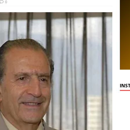
0
INS