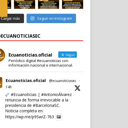
Seguir en Instagram
Cargar más
 @ECUANOTICIASEC
Ecuanoticias.oficial
Seguir
Periódico digital #ecuanoticias con
información nacional e internacional.
Ecuanoticias.oficial
@ecuanoticiasec
·
14h
#Ecuanoticias
|
#AntonioÁlvarez
renuncia de forma irrevocable a la
presidencia de
#BarcelonaSC
.
Noticia completa en:
https://wp.me/p9SwIZ-763