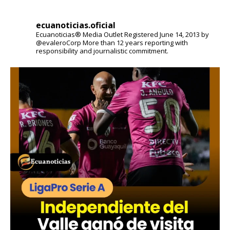
ecuanoticias.oficial
Ecuanoticias® Media Outlet
Registered June 14, 2013 by
@evaleroCorp
More than 12 years reporting with
responsibility and journalistic commitment.