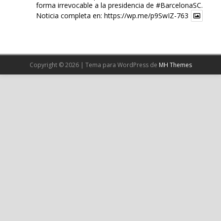
forma irrevocable a la presidencia de
#BarcelonaSC
.
Noticia completa en:
https://wp.me/p9SwIZ-763
X
Cargar más
Copyright © 2026 | Tema para WordPress de
MH Themes