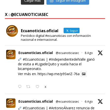
Seguir en Instagram
Cargar más
X : @ECUANOTICIASEC
Ecuanoticias.oficial
Seguir
Periódico digital #ecuanoticias con información
nacional e internacional.
Ecuanoticias.oficial
@ecuanoticiasec
·
8 Ago
#Ecuanoticias
|
#IndependientedelValle
ganó
de visita a
#LigadeQuito
y vuela hacia el
bicampeonato.
Ver más en.
https://wp.me/p9SwIZ-76a
X
Ecuanoticias.oficial
@ecuanoticiasec
·
6 Ago
#Ecuanoticias
|
#AntonioÁlvarez
renuncia de