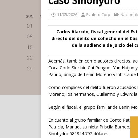
caso Sinohydro
11/05/2026
Evalero Corp
Nacional
Carlos Alarcón, fiscal general del E
directo del delito de cohecho en el Cas
de la audiencia de juicio del 
Además, también como autores directos, acu
Coca Codo Sinclair; Cai Runguo, Yan Huijun
Patiño, amigo de Lenín Moreno y lobista de 
Como cómplices del delito fueron acusados la
Moreno; los hermanos, Guillermo y Edwin; l
Según el fiscal, el grupo familiar de Lenín M
En cuanto al grupo familiar de Conto Patiño, 
Patricia, Manuel; su nieta Priscila Burneo; s
Sinohydro 58′ 844.792 dólares.