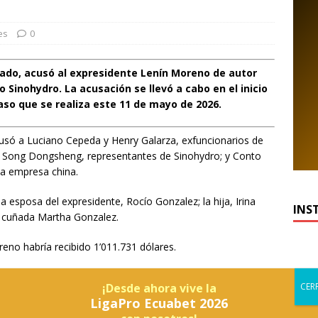
es
0
stado, acusó al expresidente Lenín Moreno de autor
o Sinohydro. La acusación se llevó a cabo en el inicio
caso que se realiza este 11 de mayo de 2026.
só a Luciano Cepeda y Henry Galarza, exfuncionarios de
 y Song Dongsheng, representantes de Sinohydro; y Conto
la empresa china.
 esposa del expresidente, Rocío Gonzalez; la hija, Irina
INS
a cuñada Martha Gonzalez.
oreno habría recibido 1’011.731 dólares.
fueron acusados sus hijos: María Auxiliadora, Juan Carlos,
¡Desde ahora vive la
u yerno Xavier Macias. La familia de Conto Patiño recibió de
LigaPro Ecuabet 2026