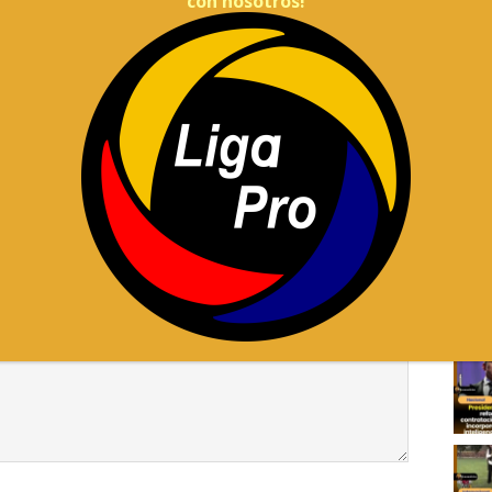
con nosotros!
dos grupos familiares el 4 % del contrato inicial, que
ublicada.