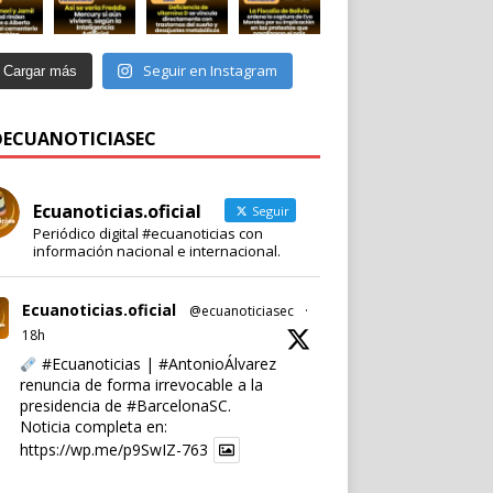
Seguir en Instagram
Cargar más
 @ECUANOTICIASEC
Ecuanoticias.oficial
Seguir
Periódico digital #ecuanoticias con
información nacional e internacional.
Ecuanoticias.oficial
@ecuanoticiasec
·
18h
#Ecuanoticias
|
#AntonioÁlvarez
renuncia de forma irrevocable a la
presidencia de
#BarcelonaSC
.
Noticia completa en:
https://wp.me/p9SwIZ-763