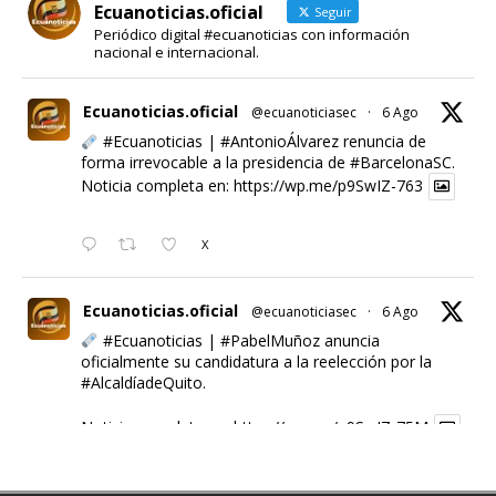
Ecuanoticias.oficial
Seguir
Periódico digital #ecuanoticias con información
nacional e internacional.
Ecuanoticias.oficial
@ecuanoticiasec
·
6 Ago
#Ecuanoticias
|
#AntonioÁlvarez
renuncia de
forma irrevocable a la presidencia de
#BarcelonaSC
.
Noticia completa en:
https://wp.me/p9SwIZ-763
X
Ecuanoticias.oficial
@ecuanoticiasec
·
6 Ago
#Ecuanoticias
|
#PabelMuñoz
anuncia
oficialmente su candidatura a la reelección por la
#AlcaldíadeQuito
.
Noticia completa en:
https://wp.me/p9SwIZ-75M
1
X