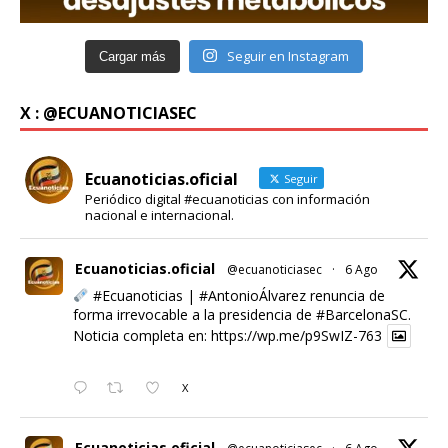
Seguir en Instagram
Cargar más
X : @ECUANOTICIASEC
Ecuanoticias.oficial
Seguir
Periódico digital #ecuanoticias con información
nacional e internacional.
Ecuanoticias.oficial
@ecuanoticiasec
·
6 Ago
#Ecuanoticias
|
#AntonioÁlvarez
renuncia de
forma irrevocable a la presidencia de
#BarcelonaSC
.
Noticia completa en:
https://wp.me/p9SwIZ-763
X
Ecuanoticias.oficial