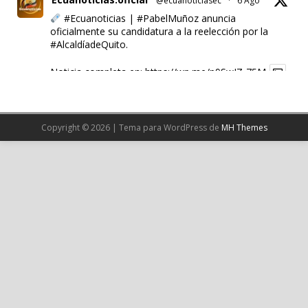
@ecuanoticiasec
·
6 Ago
#Ecuanoticias
|
#PabelMuñoz
anuncia
oficialmente su candidatura a la reelección por la
#AlcaldíadeQuito
.
Noticia completa en:
https://wp.me/p9SwIZ-75M
1
X
Copyright © 2026 | Tema para WordPress de
MH Themes
Cargar más