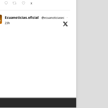
X
Ecuanoticias.oficial
@ecuanoticiasec
·
23h
#Ecuanoticias
|
#PabelMuñoz
anuncia oficialmente su candidatura a la
reelección por la
#AlcaldíadeQuito
.
Noticia completa en:
https://wp.me/p9SwIZ-75M
1
X
Cargar más