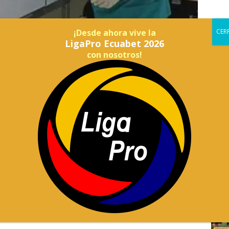
¡Desde ahora vive la
LigaPro Ecuabet 2026
con nosotros!
ocial (IESS) fortalece su capacidad operativa a escala
ión estratégica enfocada en la continuidad de los
rvicios de salud.
superior a los USD 13 millones para la ejecución contractual
ivos médicos para los servicios de laboratorio.
ncluyen apoyo tecnológico, el IESS asegura un servicio
s, permitiendo que los hospitales cuenten con
las unidades beneficiadas se encuentran los hospitales de
arrasco Arteaga y Teodoro Maldonado Carbo, así como casas
 Chimborazo.