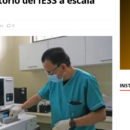
torio del IESS a escala
es
0
INS