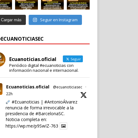
Seguir en Instagram
Cargar más
 @ECUANOTICIASEC
Ecuanoticias.oficial
Seguir
Periódico digital #ecuanoticias con
información nacional e internacional.
Ecuanoticias.oficial
@ecuanoticiasec
·
22h
#Ecuanoticias
|
#AntonioÁlvarez
renuncia de forma irrevocable a la
presidencia de
#BarcelonaSC
.
Noticia completa en:
https://wp.me/p9SwIZ-763