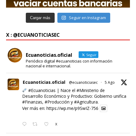
Seguir en Instagram
Cargar más
X : @ECUANOTICIASEC
Ecuanoticias.oficial
Seguir
Periódico digital #ecuanoticias con información
nacional e internacional.
Ecuanoticias.oficial
@ecuanoticiasec
·
5 Ago
#Ecuanoticias
| Nace el
#Ministerio
de
Desarrollo Económico y Productivo: Gobierno unifica
#Finanzas
,
#Producción
y
#Agricultura
.
Ver más en:
https://wp.me/p9SwIZ-756
X