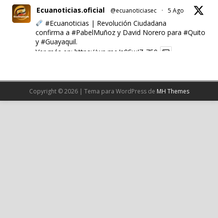
Ecuanoticias.oficial
@ecuanoticiasec
·
5 Ago
#Ecuanoticias
| Revolución Ciudadana
confirma a
#PabelMuñoz
y David Norero para
#Quito
y
#Guayaquil
.
Ver más en:
https://wp.me/p9SwIZ-750
X
Copyright © 2026 | Tema para WordPress de
MH Themes
Cargar más