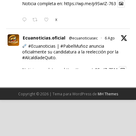
Noticia completa en:
https://wp.me/p9SwIZ-763
X
Ecuanoticias.oficial
@ecuanoticiasec
·
6 Ago
#Ecuanoticias
|
#PabelMuñoz
anuncia
oficialmente su candidatura a la reelección por la
#AlcaldíadeQuito
.
Noticia completa en:
https://wp.me/p9SwIZ-75M
1
X
Copyright © 2026 | Tema para WordPress de
MH Themes
Cargar más