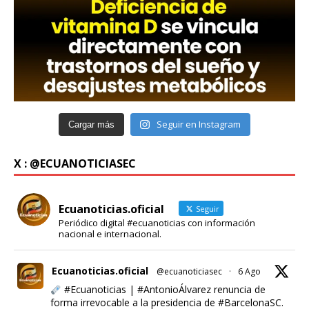
Seguir en Instagram
Cargar más
X : @ECUANOTICIASEC
Ecuanoticias.oficial
Seguir
Periódico digital #ecuanoticias con información
nacional e internacional.
Ecuanoticias.oficial
@ecuanoticiasec
·
6 Ago
#Ecuanoticias
|
#AntonioÁlvarez
renuncia de
forma irrevocable a la presidencia de
#BarcelonaSC
.