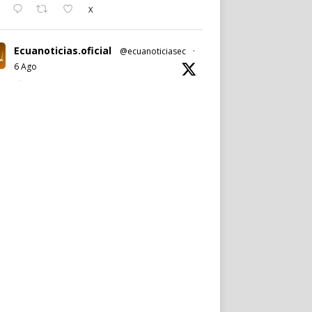
X
Ecuanoticias.oficial
@ecuanoticiasec
·
6 Ago
#Ecuanoticias
|
#PabelMuñoz
anuncia oficialmente su candidatura a la
reelección por la
#AlcaldíadeQuito
.
Noticia completa en:
https://wp.me/p9SwIZ-75M
1
X
Cargar más