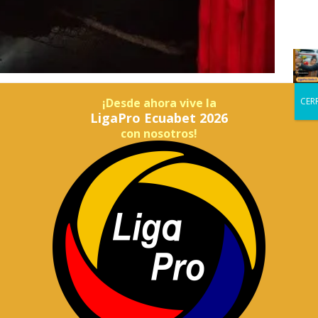
¡Desde ahora vive la
LigaPro Ecuabet 2026
5, el Cuerpo de Bomberos de Quito respondió a una
. Un incendio estructural consumió parte de una
con nosotros!
edificación.
uito
a de Monjas, pero no dejó víctimas: solo se registraron
izar un ataque directo contra el fuego, apoyado con cámaras
alientes ocultos.
iales