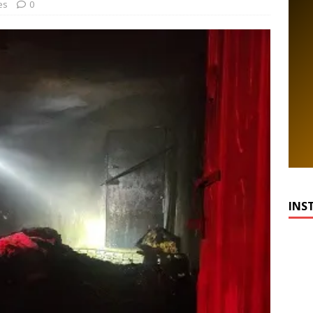
es
0
INS