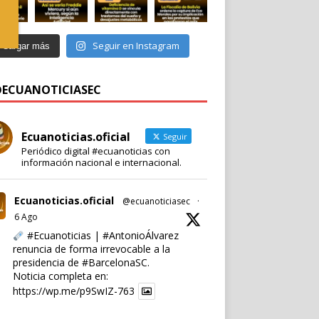
Seguir en Instagram
Cargar más
 @ECUANOTICIASEC
Ecuanoticias.oficial
Seguir
Periódico digital #ecuanoticias con
información nacional e internacional.
Ecuanoticias.oficial
@ecuanoticiasec
·
6 Ago
#Ecuanoticias
|
#AntonioÁlvarez
renuncia de forma irrevocable a la
presidencia de
#BarcelonaSC
.
Noticia completa en:
https://wp.me/p9SwIZ-763