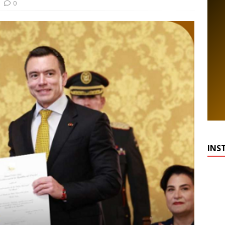
0
INS