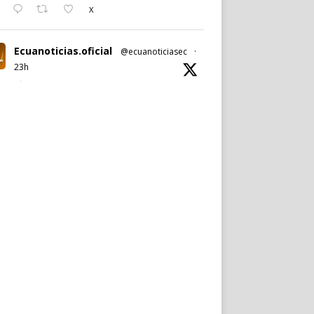
X
Ecuanoticias.oficial
@ecuanoticiasec
·
23h
#Ecuanoticias
|
#PabelMuñoz
anuncia oficialmente su candidatura a la
reelección por la
#AlcaldíadeQuito
.
Noticia completa en:
https://wp.me/p9SwIZ-75M
1
X
Cargar más