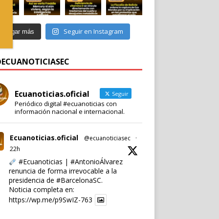
Seguir en Instagram
Cargar más
 @ECUANOTICIASEC
Ecuanoticias.oficial
Seguir
Periódico digital #ecuanoticias con
información nacional e internacional.
Ecuanoticias.oficial
@ecuanoticiasec
·
22h
#Ecuanoticias
|
#AntonioÁlvarez
renuncia de forma irrevocable a la
presidencia de
#BarcelonaSC
.
Noticia completa en:
https://wp.me/p9SwIZ-763