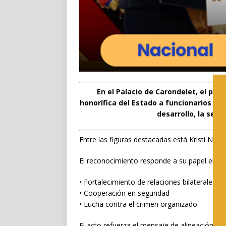
En el Palacio de Carondelet, el pr
honorífica del Estado a funcionarios y 
desarrollo, la segu
Entre las figuras destacadas está Kristi Noe
El reconocimiento responde a su papel en:
• Fortalecimiento de relaciones bilaterales
• Cooperación en seguridad
• Lucha contra el crimen organizado
El acto refuerza el mensaje de alineación re