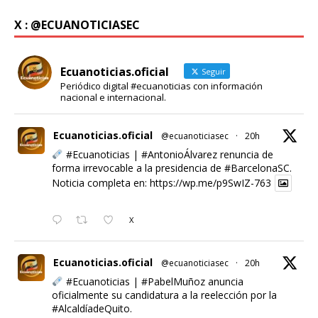
X : @ECUANOTICIASEC
Ecuanoticias.oficial
Seguir
Periódico digital #ecuanoticias con información
nacional e internacional.
Ecuanoticias.oficial
@ecuanoticiasec
·
20h
#Ecuanoticias
|
#AntonioÁlvarez
renuncia de
forma irrevocable a la presidencia de
#BarcelonaSC
.
Noticia completa en:
https://wp.me/p9SwIZ-763
X
Ecuanoticias.oficial
@ecuanoticiasec
·
20h
#Ecuanoticias
|
#PabelMuñoz
anuncia
oficialmente su candidatura a la reelección por la
#AlcaldíadeQuito
.