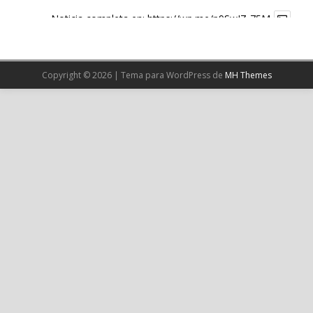
Noticia completa en:
https://wp.me/p9SwIZ-75M
1
X
Copyright © 2026 | Tema para WordPress de
MH Themes
Cargar más