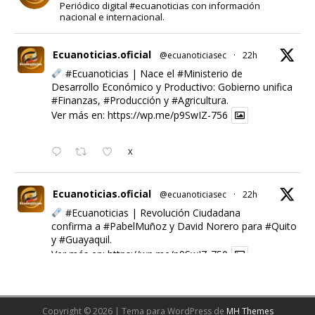
Periódico digital #ecuanoticias con información
nacional e internacional.
Ecuanoticias.oficial
@ecuanoticiasec
·
22h
#Ecuanoticias
| Nace el
#Ministerio
de
Desarrollo Económico y Productivo: Gobierno unifica
#Finanzas
,
#Producción
y
#Agricultura
.
Ver más en:
https://wp.me/p9SwIZ-756
X
Ecuanoticias.oficial
@ecuanoticiasec
·
22h
#Ecuanoticias
| Revolución Ciudadana
confirma a
#PabelMuñoz
y David Norero para
#Quito
y
#Guayaquil
.
Ver más en:
https://wp.me/p9SwIZ-750
X
Copyright © 2026 | Tema para WordPress de
MH Themes