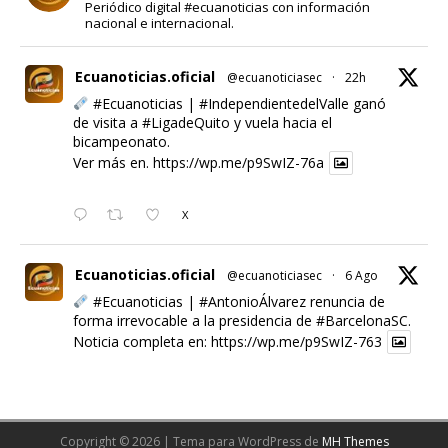
Periódico digital #ecuanoticias con información
nacional e internacional.
Ecuanoticias.oficial
@ecuanoticiasec
·
22h
#Ecuanoticias
|
#IndependientedelValle
ganó
de visita a
#LigadeQuito
y vuela hacia el
bicampeonato.
Ver más en.
https://wp.me/p9SwIZ-76a
X
Ecuanoticias.oficial
@ecuanoticiasec
·
6 Ago
#Ecuanoticias
|
#AntonioÁlvarez
renuncia de
forma irrevocable a la presidencia de
#BarcelonaSC
.
Noticia completa en:
https://wp.me/p9SwIZ-763
X
Cargar más
Copyright © 2026 | Tema para WordPress de
MH Themes