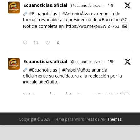
Ecuanoticias.oficial
@ecuanoticiasec
·
14h
#Ecuanoticias
|
#AntonioÁlvarez
renuncia de
forma irrevocable a la presidencia de
#BarcelonaSC
.
Noticia completa en:
https://wp.me/p9SwIZ-763
X
Ecuanoticias.oficial
@ecuanoticiasec
·
15h
#Ecuanoticias
|
#PabelMuñoz
anuncia
oficialmente su candidatura a la reelección por la
#AlcaldíadeQuito
.
Noticia completa en:
https://wp.me/p9SwIZ-75M
1
X
Copyright © 2026 | Tema para WordPress de
MH Themes
Cargar más