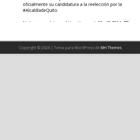
oficialmente su candidatura a la reelección por la
#AlcaldíadeQuito
.
Noticia completa en:
https://wp.me/p9SwIZ-75M
1
X
Copyright © 2026 | Tema para WordPress de
MH Themes
Cargar más