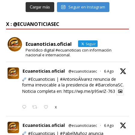
Seguir en Instagram
Cargar más
X : @ECUANOTICIASEC
Ecuanoticias.oficial
Seguir
Periódico digital #ecuanoticias con información
nacional e internacional.
Ecuanoticias.oficial
@ecuanoticiasec
·
6 Ago
#Ecuanoticias
|
#AntonioÁlvarez
renuncia de
forma irrevocable a la presidencia de
#BarcelonaSC
.
Noticia completa en:
https://wp.me/p9SwIZ-763
X
Ecuanoticias.oficial
@ecuanoticiasec
·
6 Ago
#Ecuanoticias
|
#PabelMuñoz
anuncia