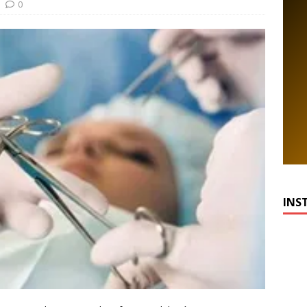
0
INS