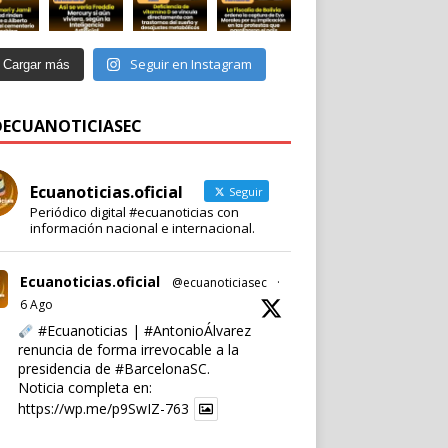
Seguir en Instagram
Cargar más
 @ECUANOTICIASEC
Ecuanoticias.oficial
Seguir
Periódico digital #ecuanoticias con
información nacional e internacional.
Ecuanoticias.oficial
@ecuanoticiasec
·
6 Ago
#Ecuanoticias
|
#AntonioÁlvarez
renuncia de forma irrevocable a la
presidencia de
#BarcelonaSC
.
Noticia completa en:
https://wp.me/p9SwIZ-763