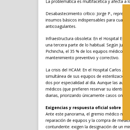
La problemática es multifacética y afecta a lo
Desabastecimiento crítico: Jorge P., represe
insumos básicos indispensables para cualquie
anticoagulantes.
Infraestructura obsoleta: En el Hospital Euge
una tercera parte de lo habitual. Según Juan
Pichincha, el 35 % de los equipos médicos se
mantenimiento preventivo y correctivo.
La crisis del HCAM: En el Hospital Carlos Andr
simultánea de sus equipos de esterilización (
dos por especialidad al día. Aunque las auto
médicos (que prefieren reservar su identidad)
diarias, priorizando únicamente casos oncol
Exigencias y respuesta oficial sobre las
Ante este panorama, el gremio médico no so
reparación de equipos y la compra de medici
contundente: exigen la designación de un mini