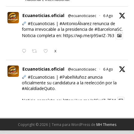
Ecuanoticias.oficial
@ecuanoticiasec
·
6 Ago
#Ecuanoticias
|
#AntonioÁlvarez
renuncia de
forma irrevocable a la presidencia de
#BarcelonaSC
.
Noticia completa en:
https://wp.me/p9SwIZ-763
X
Ecuanoticias.oficial
@ecuanoticiasec
·
6 Ago
#Ecuanoticias
|
#PabelMuñoz
anuncia
oficialmente su candidatura a la reelección por la
#AlcaldíadeQuito
.
Noticia completa en:
https://wp.me/p9SwIZ-75M
1
X
Copyright © 2026 | Tema para WordPress de
MH Themes
Cargar más