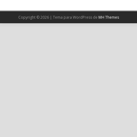
1
X
Copyright © 2026 | Tema para WordPress de
MH Themes
Cargar más