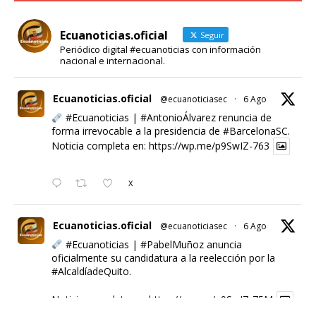
Ecuanoticias.oficial
Seguir
Periódico digital #ecuanoticias con información
nacional e internacional.
Ecuanoticias.oficial
@ecuanoticiasec
·
6 Ago
#Ecuanoticias
|
#AntonioÁlvarez
renuncia de
forma irrevocable a la presidencia de
#BarcelonaSC
.
Noticia completa en:
https://wp.me/p9SwIZ-763
X
Ecuanoticias.oficial
@ecuanoticiasec
·
6 Ago
#Ecuanoticias
|
#PabelMuñoz
anuncia
oficialmente su candidatura a la reelección por la
#AlcaldíadeQuito
.
Noticia completa en:
https://wp.me/p9SwIZ-75M